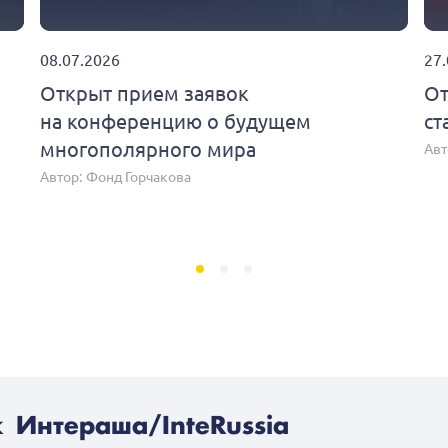
08.07.2026
27
Открыт прием заявок
От
на конференцию о будущем
ст
многополярного мира
Авт
Автор:
Фонд Горчакова
 Интераша/InteRussia