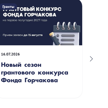
Гранты
Гранты
16.07.2026
09.06.2
Новый сезон
Шко
грантового конкурса
Кир
Фонда Горчакова
поз
ист