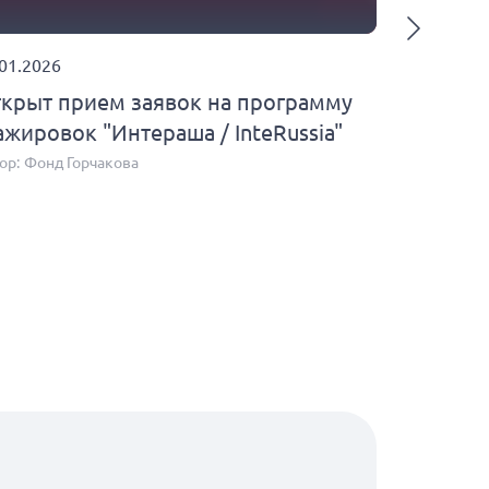
.01.2026
23.07.2026
крыт прием заявок на программу
Открыт п
ажировок "Интераша / InteRussia"
образова
балканск
ор:
Фонд Горчакова
Автор:
Фонд 