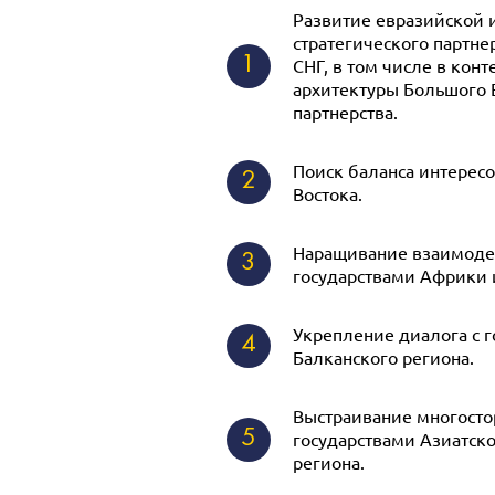
Развитие евразийской 
стратегического партне
1
СНГ, в том числе в кон
архитектуры Большого 
партнерства.
Поиск баланса интерес
2
Востока.
Наращивание взаимоде
3
государствами Африки 
Укрепление диалога с 
4
Балканского региона.
Выстраивание многосто
5
государствами Азиатск
региона.