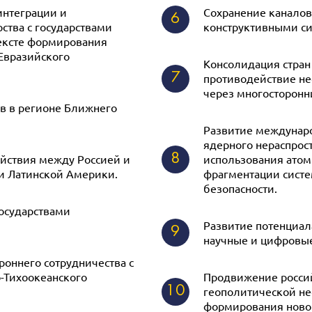
интеграции и
Сохранение каналов
6
рства с государствами
конструктивными си
тексте формирования
Евразийского
Консолидация стран
7
противодействие н
через многосторонн
ов в регионе Ближнего
Развитие междунаро
ядерного нераспрос
8
йствия между Россией и
использования атом
и Латинской Америки.
фрагментации сист
безопасности.
государствами
Развитие потенциал
9
научные и цифровые
роннего сотрудничества с
о-Тихоокеанского
Продвижение россий
10
геополитической не
формирования новог