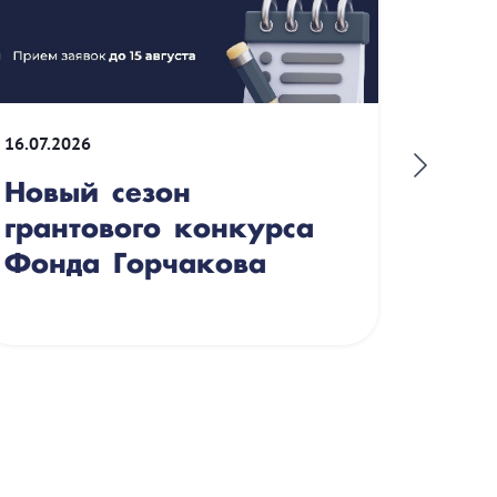
16.07.2026
09.06.2
Новый сезон
Шко
грантового конкурса
Кир
Фонда Горчакова
поз
ист