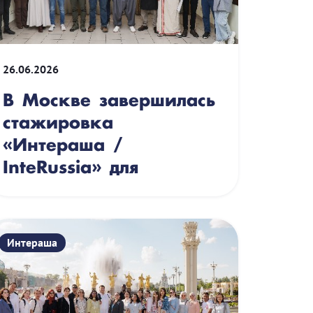
26.06.2026
В Москве завершилась
стажировка
«Интераша /
InteRussia» для
иностранных а...
Интераша