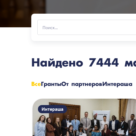
Найдено
7444 м
Все
Гранты
От партнеров
Интераша
Интераша