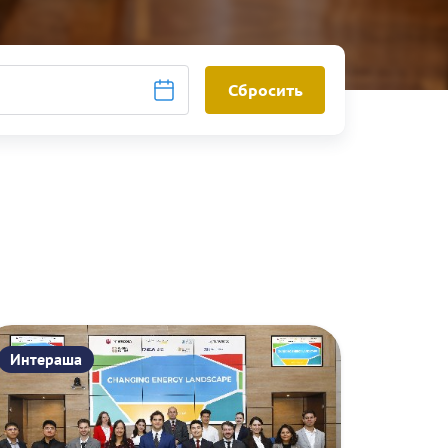
Сбросить
Интераша